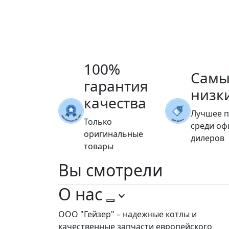
100%
Самы
гарантия
низк
качества
Лучшее 
Только
среди о
оригинальные
дилеров
товары
Вы
смотрели
О нас
ООО "Гейзер" – надежные котлы и
качественные запчасти европейского