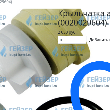
29604)
Крыльчатка а
(0020029604)
2 050 руб.
Добавить 