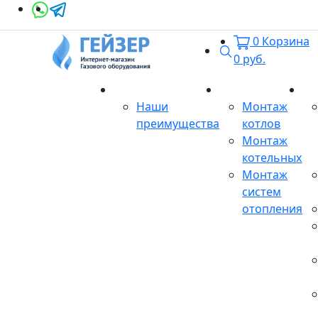
0
Корзина
Поиск
0
руб.
О магазине
Монтаж
Се
Наши
Монтаж
преимущества
котлов
Монтаж
котельных
Монтаж
систем
отопления
Продукция