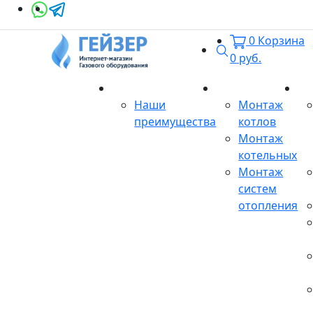
0
Корзина
Поиск
0
руб.
О магазине
Монтаж
Се
Наши
Монтаж
преимущества
котлов
Монтаж
котельных
Монтаж
систем
отопления
Продукция