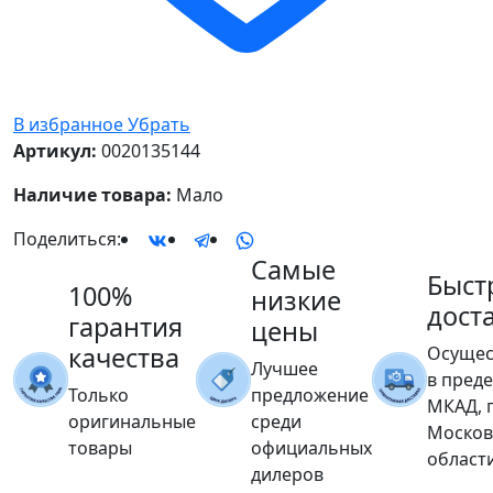
В избранное
Убрать
Артикул:
0020135144
Наличие товара:
Мало
Поделиться:
Самые
Быст
100%
низкие
дост
гарантия
цены
качества
Осущес
Лучшее
в пред
Только
предложение
МКАД, 
оригинальные
среди
Москов
товары
официальных
област
дилеров