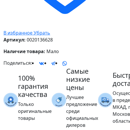
В избранное
Убрать
Артикул:
0020136628
Наличие товара:
Мало
Поделиться:
Самые
Быст
100%
низкие
дост
гарантия
цены
качества
Осущес
Лучшее
в пред
Только
предложение
МКАД, 
оригинальные
среди
Москов
товары
официальных
област
дилеров