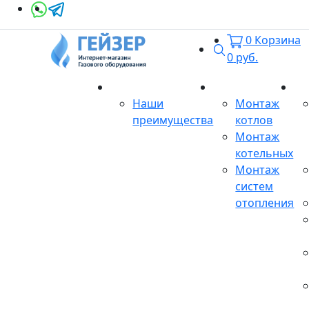
0
Корзина
Поиск
0
руб.
О магазине
Монтаж
Се
Наши
Монтаж
преимущества
котлов
Монтаж
котельных
Монтаж
систем
отопления
Продукция