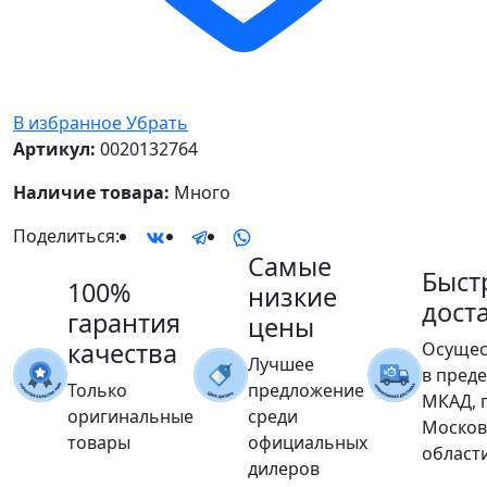
В избранное
Убрать
Артикул:
0020132764
Наличие товара:
Много
Поделиться:
Самые
Быст
100%
низкие
дост
гарантия
цены
качества
Осущес
Лучшее
в пред
Только
предложение
МКАД, 
оригинальные
среди
Москов
товары
официальных
област
дилеров