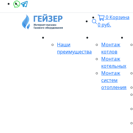
0
Корзина
Поиск
0
руб.
О магазине
Монтаж
Се
Наши
Монтаж
преимущества
котлов
Монтаж
котельных
Монтаж
систем
отопления
Продукция