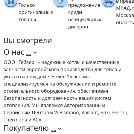
в пред
Только
предложение
МКАД, 
оригинальные
среди
Москов
товары
официальных
област
дилеров
Вы
смотрели
О нас
ООО "Гейзер" – надежные котлы и качественные
запчасти европейского производства для тепла и
уюта в вашем доме. Более 15 лет мы
специализируемся на обслуживании и ремонте
отопительного оборудования, обеспечивая
безопасность и долговечность ваших систем
отопления. Мы являемся Авторизованным
Сервисным Центром Viessmann, Vaillant, Baxi, Ferroli,
Thermona и ACV.
Покупателю