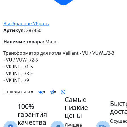
В избранное
Убрать
Артикул:
287450
Наличие товара:
Мало
Трансформатор для котла Vaillant - VU / VUW.../2-3
- VU / VUW.../2-5
- VK INT .../1-5
- VK INT .../8-E
- VK INT .../9
Поделиться:
Самые
Быст
100%
низкие
дост
гарантия
цены
качества
Осущес
Лучшее