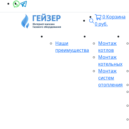
0
Корзина
Поиск
0
руб.
О магазине
Монтаж
Се
Наши
Монтаж
преимущества
котлов
Монтаж
котельных
Монтаж
систем
отопления
Продукция