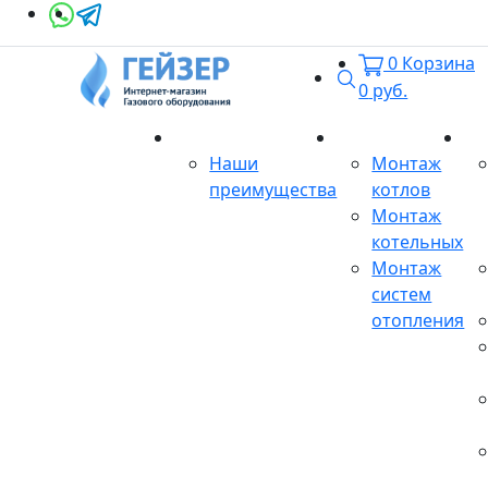
0
Корзина
Поиск
0
руб.
О магазине
Монтаж
Се
Наши
Монтаж
преимущества
котлов
Монтаж
котельных
Монтаж
систем
отопления
Продукция