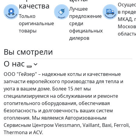
качества
Осущес
Лучшее
в пред
Только
предложение
МКАД, 
оригинальные
среди
Москов
товары
официальных
област
дилеров
Вы
смотрели
О нас
ООО "Гейзер" – надежные котлы и качественные
запчасти европейского производства для тепла и
уюта в вашем доме. Более 15 лет мы
специализируемся на обслуживании и ремонте
отопительного оборудования, обеспечивая
безопасность и долговечность ваших систем
отопления. Мы являемся Авторизованным
Сервисным Центром Viessmann, Vaillant, Baxi, Ferroli,
Thermona и ACV.