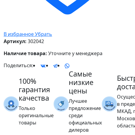
В избранное
Убрать
Артикул:
302042
Наличие товара:
Уточните у менеджера
Поделиться:
Самые
Быст
100%
низкие
дост
гарантия
цены
качества
Осущес
Лучшее
в пред
Только
предложение
МКАД, 
оригинальные
среди
Москов
товары
официальных
област
дилеров