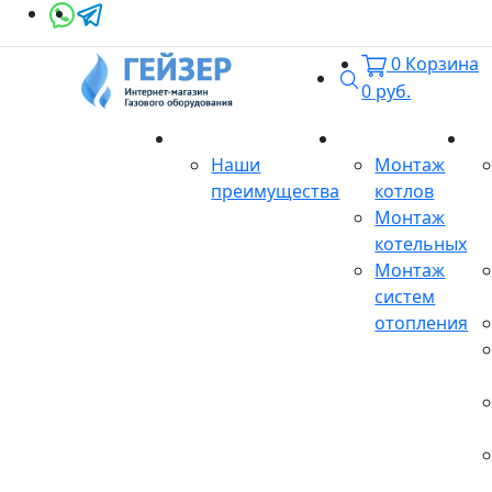
0
Корзина
Поиск
0
руб.
О магазине
Монтаж
Се
Наши
Монтаж
преимущества
котлов
Монтаж
котельных
Монтаж
систем
отопления
Продукция