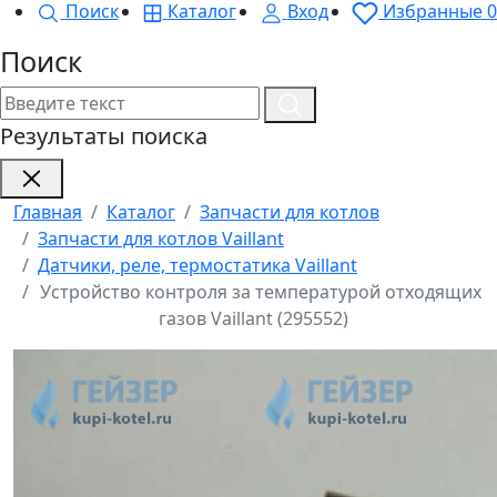
Поиск
Каталог
Вход
Избранные
0
Поиск
Результаты поиска
Главная
Каталог
Запчасти для котлов
Запчасти для котлов Vaillant
Датчики, реле, термостатика Vaillant
Устройство контроля за температурой отходящих
газов Vaillant (295552)