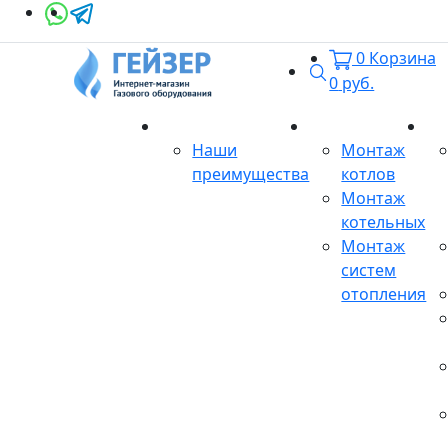
0
Корзина
Поиск
0
руб.
О магазине
Монтаж
Се
Наши
Монтаж
преимущества
котлов
Монтаж
котельных
Монтаж
систем
отопления
Продукция