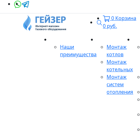
0
Корзина
Поиск
0
руб.
О магазине
Монтаж
Се
Наши
Монтаж
преимущества
котлов
Монтаж
котельных
Монтаж
систем
отопления
Продукция