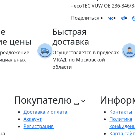
- ecoTEC VUW OE 236-346/3
Поделиться:
е
Быстрая
ие цены
доставка
предложение
Осуществляется в пределах
фициальных
МКАД, по Московской
области
Покупателю
Инфор
Доставка и оплата
Контакты
Аккаунт
Политика
Регистрация
конфиден
на
Карта сай