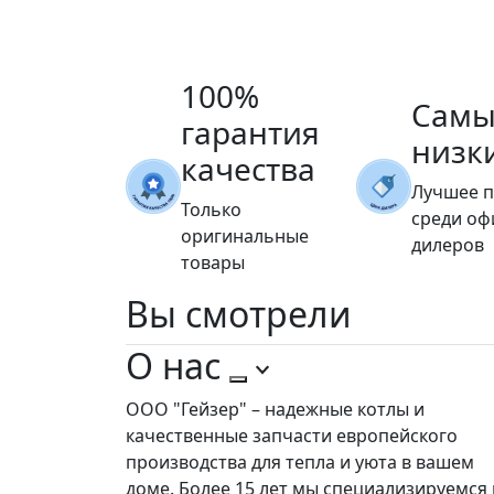
100%
Самы
гарантия
низк
качества
Лучшее 
Только
среди о
оригинальные
дилеров
товары
Вы
смотрели
О нас
ООО "Гейзер" – надежные котлы и
качественные запчасти европейского
производства для тепла и уюта в вашем
доме. Более 15 лет мы специализируемся 