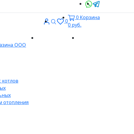
0
Корзина
Вход
Поиск
0
0
руб.
Доставка и
Контакты
газина ООО
оплата
 котлов
ных
ьных
м отопления