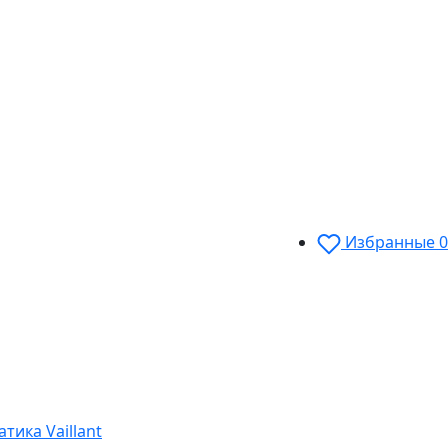
Избранные
0
тика Vaillant