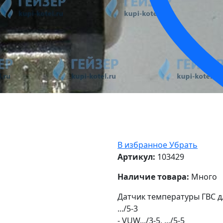
В избранное
Убрать
Артикул:
103429
Наличие товара:
Много
Датчик температуры ГВС для
.../5-3
- VUW.../3-5, .../5-5