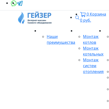
0
Корзина
Поиск
0
руб.
О магазине
Монтаж
Се
Наши
Монтаж
преимущества
котлов
Монтаж
котельных
Монтаж
систем
отопления
Продукция