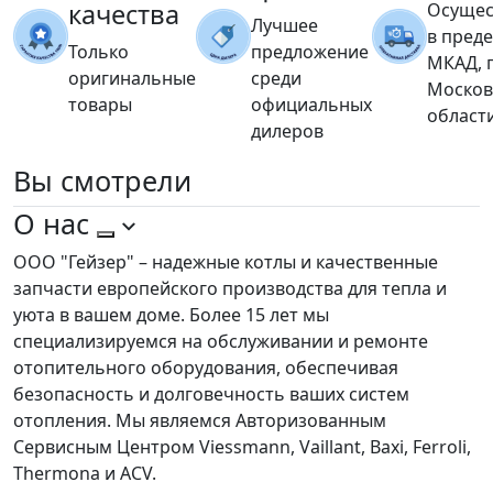
качества
Осущес
Лучшее
в пред
Только
предложение
МКАД, 
оригинальные
среди
Москов
товары
официальных
област
дилеров
Вы
смотрели
О нас
ООО "Гейзер" – надежные котлы и качественные
запчасти европейского производства для тепла и
уюта в вашем доме. Более 15 лет мы
специализируемся на обслуживании и ремонте
отопительного оборудования, обеспечивая
безопасность и долговечность ваших систем
отопления. Мы являемся Авторизованным
Сервисным Центром Viessmann, Vaillant, Baxi, Ferroli,
Thermona и ACV.