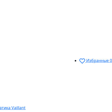
Избранные
0
тика Vaillant