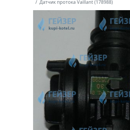
Датчик протока Vaillant (178988)