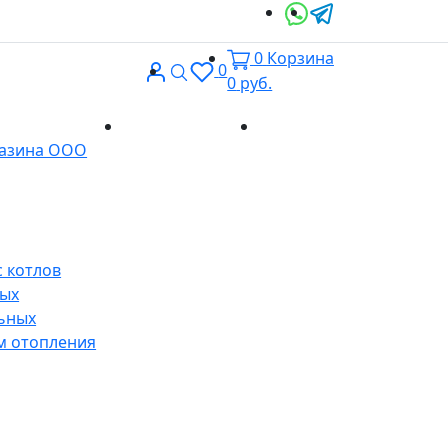
0
Корзина
Вход
Поиск
0
0
руб.
Доставка и
Контакты
газина ООО
оплата
 котлов
ных
ьных
м отопления