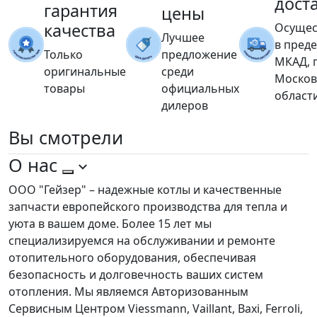
дост
гарантия
цены
качества
Осущес
Лучшее
в пред
Только
предложение
МКАД, 
оригинальные
среди
Москов
товары
официальных
област
дилеров
Вы
смотрели
О нас
ООО "Гейзер" – надежные котлы и качественные
запчасти европейского производства для тепла и
уюта в вашем доме. Более 15 лет мы
специализируемся на обслуживании и ремонте
отопительного оборудования, обеспечивая
безопасность и долговечность ваших систем
отопления. Мы являемся Авторизованным
Сервисным Центром Viessmann, Vaillant, Baxi, Ferroli,