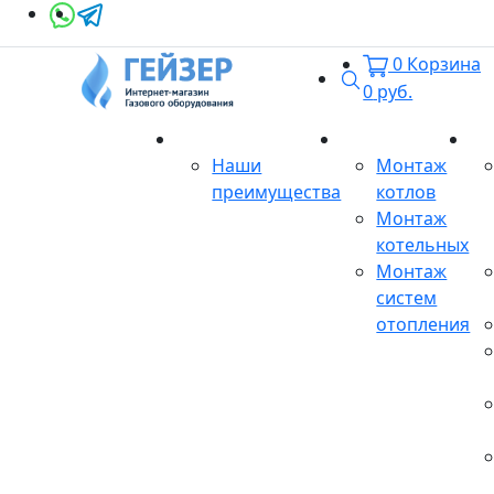
0
Корзина
Поиск
0
руб.
О магазине
Монтаж
Се
Наши
Монтаж
преимущества
котлов
Монтаж
котельных
Монтаж
систем
отопления
Продукция