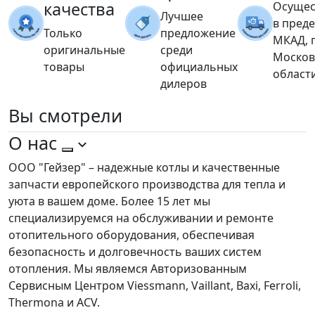
качества
Осущес
Лучшее
в пред
Только
предложение
МКАД, 
оригинальные
среди
Москов
товары
официальных
област
дилеров
Вы
смотрели
О нас
ООО "Гейзер" – надежные котлы и качественные
запчасти европейского производства для тепла и
уюта в вашем доме. Более 15 лет мы
специализируемся на обслуживании и ремонте
отопительного оборудования, обеспечивая
безопасность и долговечность ваших систем
отопления. Мы являемся Авторизованным
Сервисным Центром Viessmann, Vaillant, Baxi, Ferroli,
Thermona и ACV.