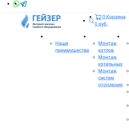
0
Корзина
Поиск
0
руб.
О магазине
Монтаж
Се
Наши
Монтаж
преимущества
котлов
Монтаж
котельных
Монтаж
систем
отопления
Продукция