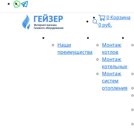
0
Корзина
Поиск
0
руб.
О магазине
Монтаж
Се
Наши
Монтаж
преимущества
котлов
Монтаж
котельных
Монтаж
систем
отопления
Продукция