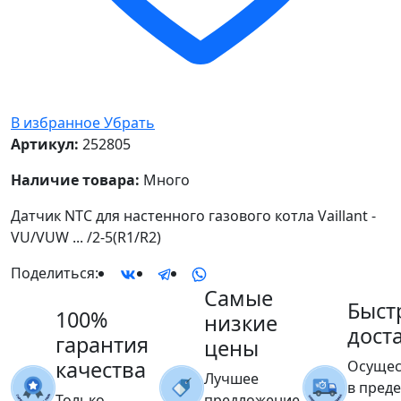
В избранное
Убрать
Артикул:
252805
Наличие товара:
Много
Датчик NTC для настенного газового котла Vaillant -
VU/VUW ... /2-5(R1/R2)
Поделиться:
Самые
Быст
100%
низкие
дост
гарантия
цены
качества
Осущес
Лучшее
в пред
Только
предложение