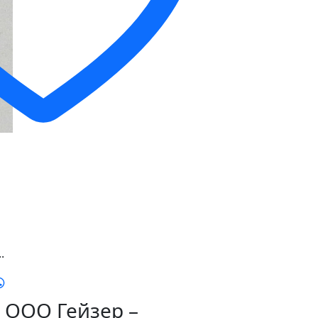
.
ООО Гейзер –