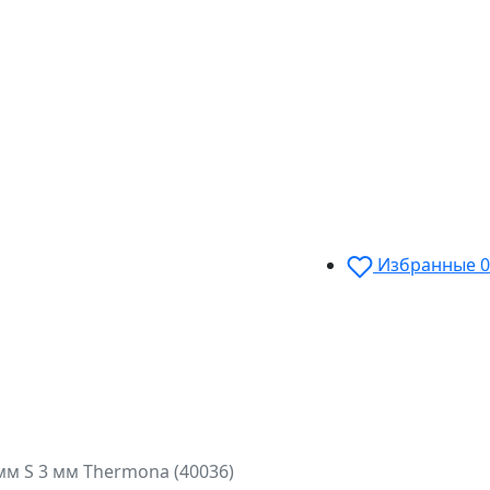
Избранные
0
мм S 3 мм Thermona (40036)