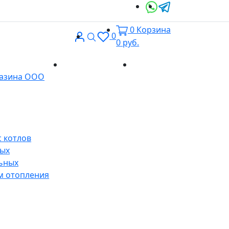
0
Корзина
Вход
Поиск
0
0
руб.
Доставка и
Контакты
газина ООО
оплата
 котлов
ных
ьных
м отопления