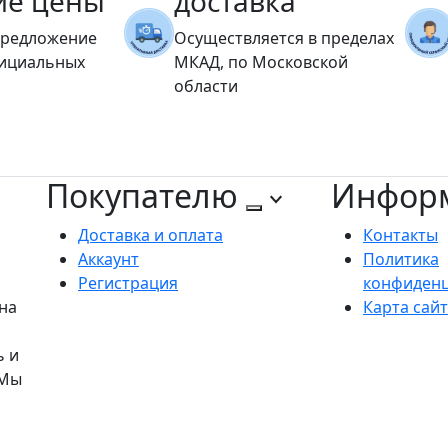
ие цены
доставка
предложение
Осуществляется в пределах
фициальных
МКАД, по Московской
области
Покупателю
Инфор
Доставка и оплата
Контакты
Аккаунт
Политика
Регистрация
конфиден
на
Карта сай
ь и
 Мы