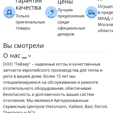
гарантия
цены
качества
Осущес
Лучшее
в пред
Только
предложение
МКАД, 
оригинальные
среди
Москов
товары
официальных
област
дилеров
Вы
смотрели
О нас
ООО "Гейзер" – надежные котлы и качественные
запчасти европейского производства для тепла и
уюта в вашем доме. Более 15 лет мы
специализируемся на обслуживании и ремонте
отопительного оборудования, обеспечивая
безопасность и долговечность ваших систем
отопления. Мы являемся Авторизованным
Сервисным Центром Viessmann, Vaillant, Baxi, Ferroli,
Thermona и ACV.