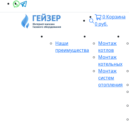
0
Корзина
Поиск
0
руб.
О магазине
Монтаж
Се
Наши
Монтаж
преимущества
котлов
Монтаж
котельных
Монтаж
систем
отопления
Продукция