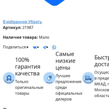
В избранное
Убрать
Артикул:
21987
Наличие товара:
Мало
Поделиться:
Самые
Быст
100%
низкие
дост
гарантия
цены
качества
Осущес
Лучшее
в пред
Только
предложение
МКАД, 
оригинальные
среди
Москов
товары
официальных
област
дилеров