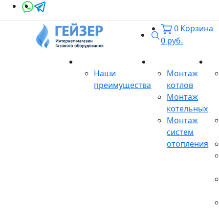
0
Корзина
Поиск
0
руб.
О магазине
Монтаж
Се
Наши
Монтаж
преимущества
котлов
Монтаж
котельных
Монтаж
систем
отопления
Продукция