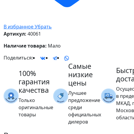
В избранное
Убрать
Артикул:
40061
Наличие товара:
Мало
Поделиться:
Самые
Быст
100%
низкие
дост
гарантия
цены
качества
Осущес
Лучшее
в пред
Только
предложение
МКАД, 
оригинальные
среди
Москов
товары
официальных
област
дилеров