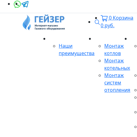
0
Корзина
Поиск
0
руб.
О магазине
Монтаж
Се
Наши
Монтаж
преимущества
котлов
Монтаж
котельных
Монтаж
систем
отопления
Продукция