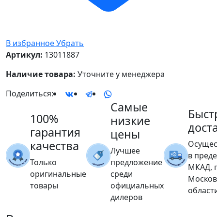
В избранное
Убрать
Артикул:
13011887
Наличие товара:
Уточните у менеджера
Поделиться:
Самые
Быст
100%
низкие
дост
гарантия
цены
качества
Осущес
Лучшее
в пред
Только
предложение
МКАД, 
оригинальные
среди
Москов
товары
официальных
област
дилеров