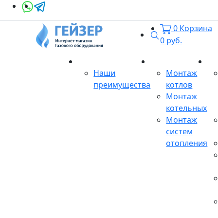
0
Корзина
Поиск
0
руб.
О магазине
Монтаж
Се
Наши
Монтаж
преимущества
котлов
Монтаж
котельных
Монтаж
систем
отопления
Продукция