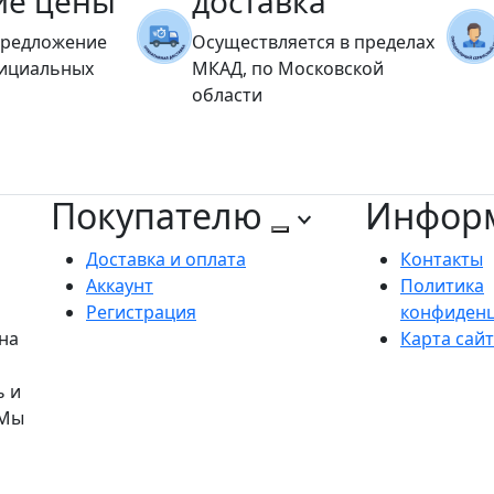
ие цены
доставка
предложение
Осуществляется в пределах
фициальных
МКАД, по Московской
области
Покупателю
Инфор
Доставка и оплата
Контакты
Аккаунт
Политика
Регистрация
конфиден
на
Карта сай
ь и
 Мы