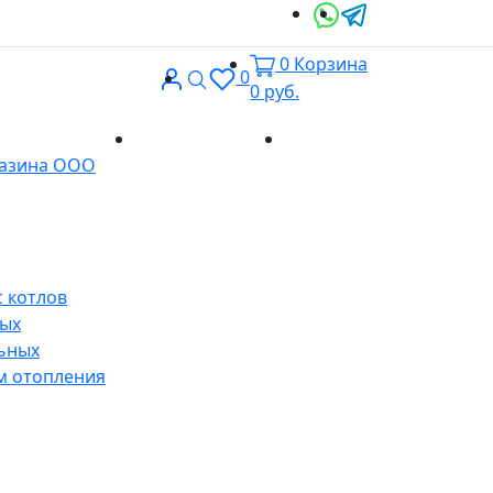
0
Корзина
Вход
Поиск
0
0
руб.
Доставка и
Контакты
газина ООО
оплата
 котлов
ных
ьных
м отопления