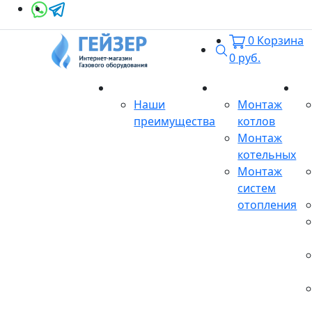
0
Корзина
Поиск
0
руб.
О магазине
Монтаж
Се
Наши
Монтаж
преимущества
котлов
Монтаж
котельных
Монтаж
систем
отопления
Продукция