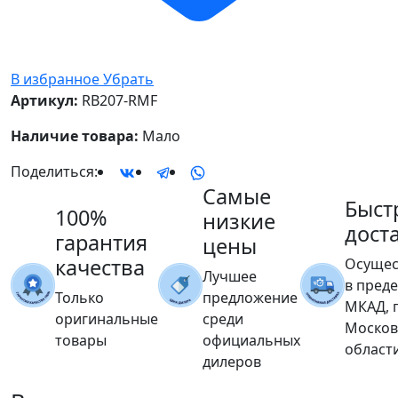
В избранное
Убрать
Артикул:
RB207-RMF
Наличие товара:
Мало
Поделиться:
Самые
Быст
100%
низкие
дост
гарантия
цены
качества
Осущес
Лучшее
в пред
Только
предложение
МКАД, 
оригинальные
среди
Москов
товары
официальных
област
дилеров