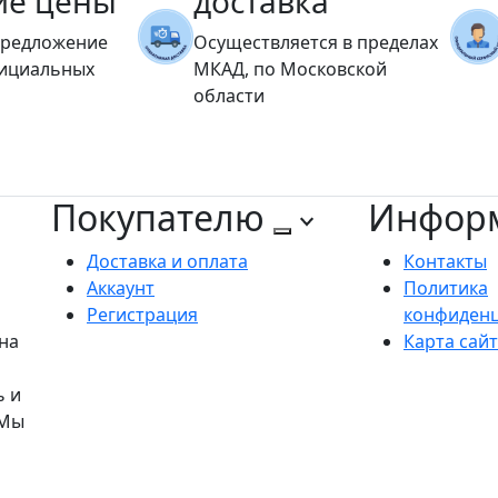
ие цены
доставка
предложение
Осуществляется в пределах
фициальных
МКАД, по Московской
области
Покупателю
Инфор
Доставка и оплата
Контакты
Аккаунт
Политика
Регистрация
конфиден
на
Карта сай
ь и
 Мы