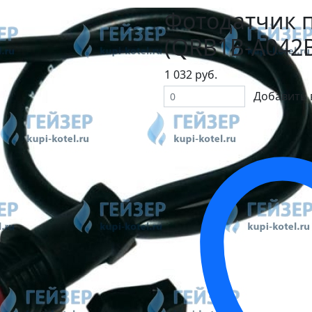
Фотодатчик 
(QRB1B-A042
1 032 руб.
Добавить 