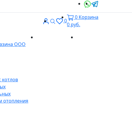
0
Корзина
Вход
Поиск
0
0
руб.
Доставка и
Контакты
газина ООО
оплата
 котлов
ных
ьных
м отопления