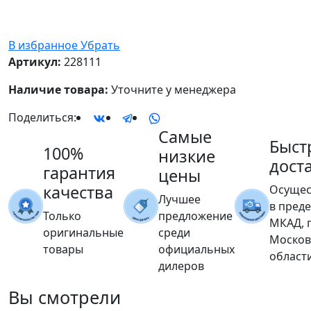
В избранное
Убрать
Артикул:
228111
Наличие товара:
Уточните у менеджера
Поделиться:
Самые
Быст
100%
низкие
дост
гарантия
цены
качества
Осущес
Лучшее
в пред
Только
предложение
МКАД, 
оригинальные
среди
Москов
товары
официальных
област
дилеров
Вы
смотрели