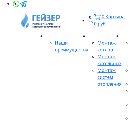
0
Корзина
Поиск
0
руб.
О магазине
Монтаж
Се
Наши
Монтаж
преимущества
котлов
Монтаж
котельных
Монтаж
систем
отопления
Продукция