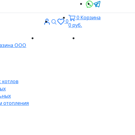
0
Корзина
Вход
Поиск
0
0
руб.
Доставка и
Контакты
газина ООО
оплата
 котлов
ных
ьных
м отопления