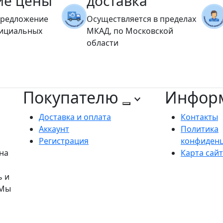
ие цены
доставка
предложение
Осуществляется в пределах
фициальных
МКАД, по Московской
области
Покупателю
Инфор
Доставка и оплата
Контакты
Аккаунт
Политика
Регистрация
конфиден
на
Карта сай
ь и
 Мы