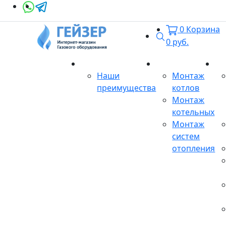
0
Корзина
Поиск
0
руб.
О магазине
Монтаж
Се
Наши
Монтаж
преимущества
котлов
Монтаж
котельных
Монтаж
систем
отопления
Продукция