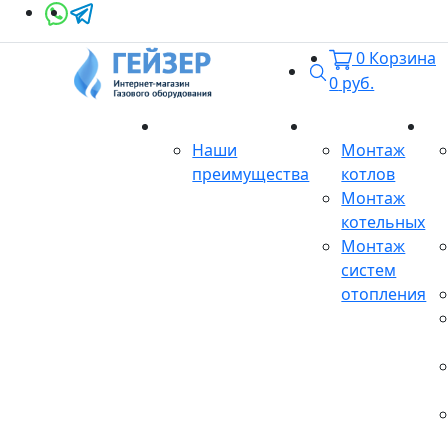
0
Корзина
Поиск
0
руб.
О магазине
Монтаж
Се
Наши
Монтаж
преимущества
котлов
Монтаж
котельных
Монтаж
систем
отопления
Продукция