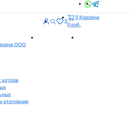
0
Корзина
Вход
Поиск
0
0
руб.
Доставка и
Контакты
газина ООО
оплата
 котлов
ных
ьных
м отопления