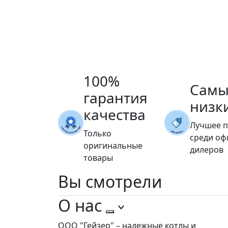
100%
Самы
гарантия
низк
качества
Лучшее 
Только
среди о
оригинальные
дилеров
товары
Вы
смотрели
О нас
ООО "Гейзер" – надежные котлы и