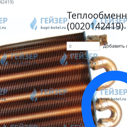
42419)
Теплообменни
(0020142419)
16 624 руб.
Добавить 