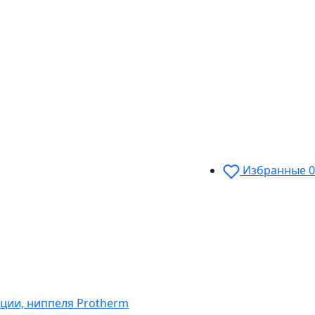
Избранные
0
ции, ниппеля Protherm