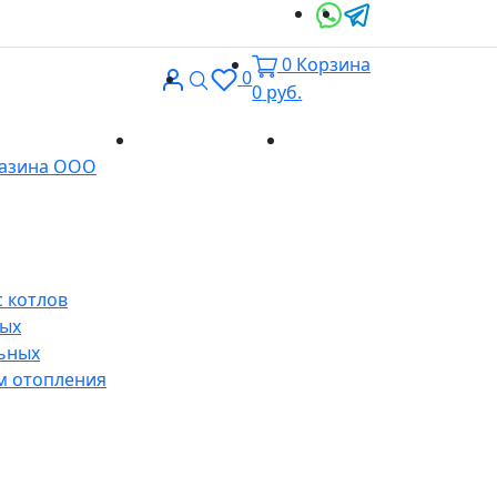
0
Корзина
Вход
Поиск
0
0
руб.
Доставка и
Контакты
газина ООО
оплата
 котлов
ных
ьных
м отопления