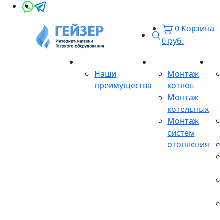
0
Корзина
Поиск
0
руб.
О магазине
Монтаж
Се
Наши
Монтаж
преимущества
котлов
Монтаж
котельных
Монтаж
систем
отопления
Продукция