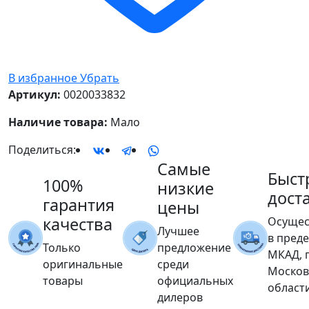
В избранное
Убрать
Артикул:
0020033832
Наличие товара:
Мало
Поделиться:
Самые
Быст
100%
низкие
дост
гарантия
цены
качества
Осущес
Лучшее
в пред
Только
предложение
МКАД, 
оригинальные
среди
Москов
товары
официальных
област
дилеров