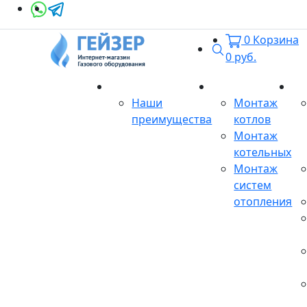
0
Корзина
Поиск
0
руб.
О магазине
Монтаж
Се
Наши
Монтаж
преимущества
котлов
Монтаж
котельных
Монтаж
систем
отопления
Продукция