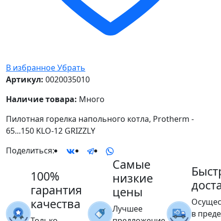
В избранное
Убрать
Артикул:
0020035010
Наличие товара:
Много
Пилотная горелка напольного котла, Protherm -
65...150 KLO-12 GRIZZLY
Поделиться:
Самые
Быст
100%
низкие
дост
гарантия
цены
качества
Осущес
Лучшее
в пред
Только
предложение