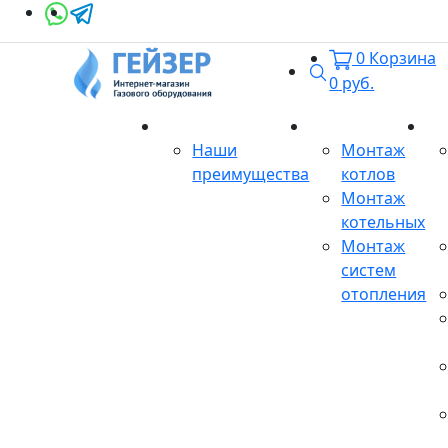
0
Корзина
Поиск
0
руб.
О магазине
Монтаж
Се
Наши
Монтаж
преимущества
котлов
Монтаж
котельных
Монтаж
систем
отопления
Продукция