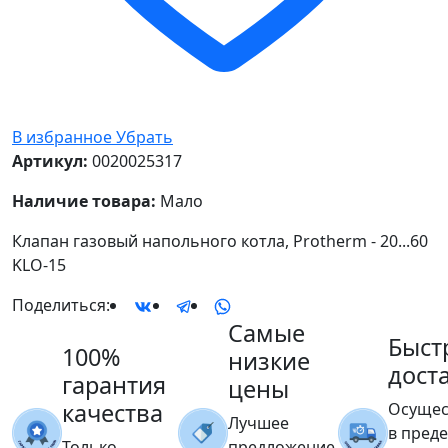
В избранное
Убрать
Артикул:
0020025317
Наличие товара:
Мало
Клапан газовый напольного котла, Protherm - 20...60
KLO-15
Поделиться:
Самые
Быст
100%
низкие
дост
гарантия
цены
качества
Осущес
Лучшее
в пред
Только
предложение