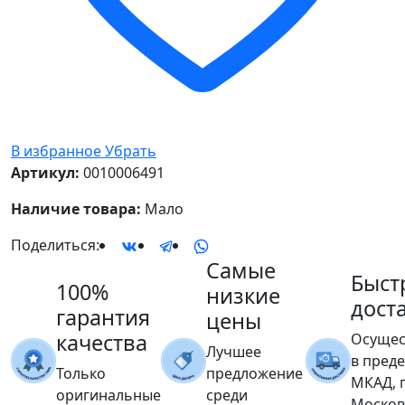
В избранное
Убрать
Артикул:
0010006491
Наличие товара:
Мало
Поделиться:
Самые
Быст
100%
низкие
дост
гарантия
цены
качества
Осущес
Лучшее
в пред
Только
предложение
МКАД, 
оригинальные
среди
Москов