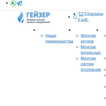
0
Корзина
Поиск
0
руб.
О магазине
Монтаж
Се
Наши
Монтаж
преимущества
котлов
Монтаж
котельных
Монтаж
систем
отопления
Продукция