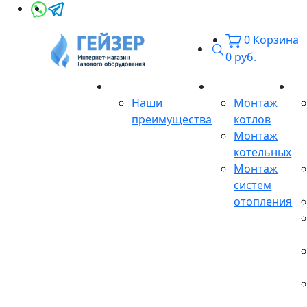
0
Корзина
Поиск
0
руб.
О магазине
Монтаж
Се
Наши
Монтаж
преимущества
котлов
Монтаж
котельных
Монтаж
систем
отопления
Продукция