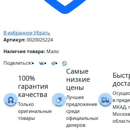
В избранное
Убрать
Артикул:
0020025224
Наличие товара:
Мало
Поделиться:
Самые
Быст
100%
низкие
дост
гарантия
цены
качества
Осущес
Лучшее
в пред
Только
предложение
МКАД, 
оригинальные
среди
Москов
товары
официальных
област
дилеров