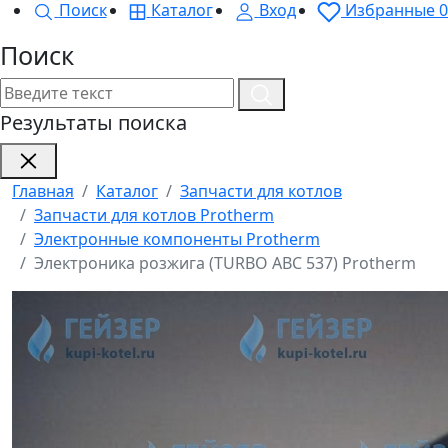
Поиск
Каталог
Вход
Избранные
0
Поиск
Результаты поиска
Главная
Каталог
Запчасти для котлов
Запчасти для котлов Protherm
Электронные компоненты Protherm
Электроника розжига (ТURBO ABC 537) Protherm