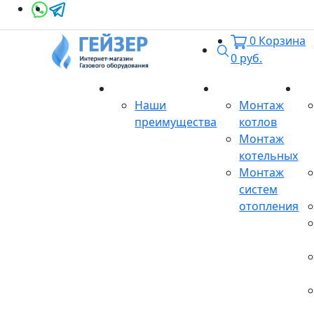
0
Корзина
Поиск
0
руб.
О магазине
Монтаж
Се
Наши
Монтаж
преимущества
котлов
Монтаж
котельных
Монтаж
систем
отопления
Продукция