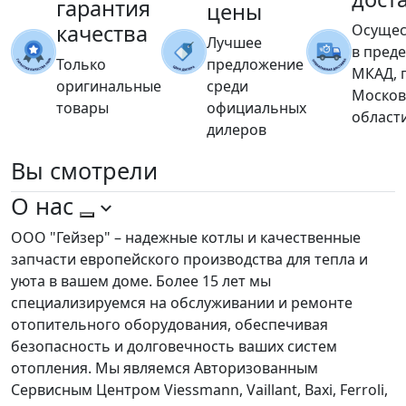
гарантия
цены
качества
Осущес
Лучшее
в пред
Только
предложение
МКАД, 
оригинальные
среди
Москов
товары
официальных
област
дилеров
Вы
смотрели
О нас
ООО "Гейзер" – надежные котлы и качественные
запчасти европейского производства для тепла и
уюта в вашем доме. Более 15 лет мы
специализируемся на обслуживании и ремонте
отопительного оборудования, обеспечивая
безопасность и долговечность ваших систем
отопления. Мы являемся Авторизованным
Сервисным Центром Viessmann, Vaillant, Baxi, Ferroli,