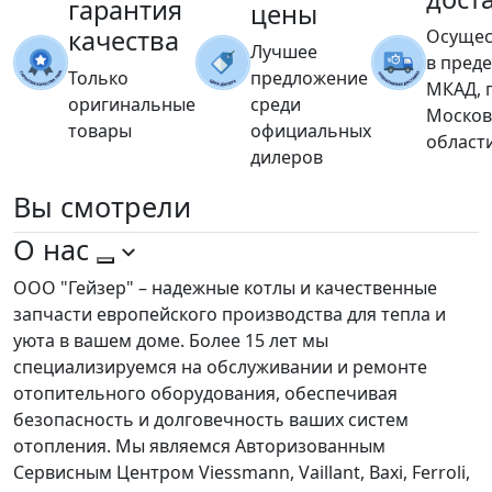
гарантия
цены
качества
Осущес
Лучшее
в пред
Только
предложение
МКАД, 
оригинальные
среди
Москов
товары
официальных
област
дилеров
Вы
смотрели
О нас
ООО "Гейзер" – надежные котлы и качественные
запчасти европейского производства для тепла и
уюта в вашем доме. Более 15 лет мы
специализируемся на обслуживании и ремонте
отопительного оборудования, обеспечивая
безопасность и долговечность ваших систем
отопления. Мы являемся Авторизованным
Сервисным Центром Viessmann, Vaillant, Baxi, Ferroli,