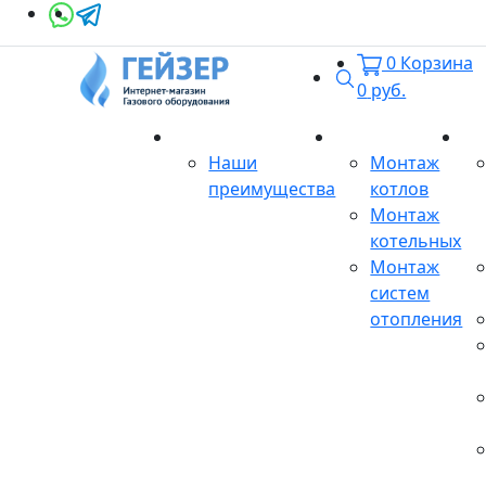
0
Корзина
Поиск
0
руб.
О магазине
Монтаж
Се
Наши
Монтаж
преимущества
котлов
Монтаж
котельных
Монтаж
систем
отопления
Продукция