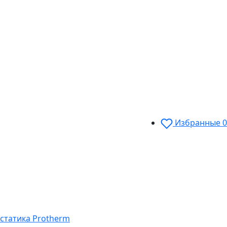
Избранные
0
остатика Protherm