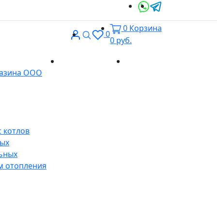
0
Корзина
Вход
Поиск
0
0
руб.
Доставка и
Контакты
газина ООО
оплата
 котлов
ных
ьных
м отопления