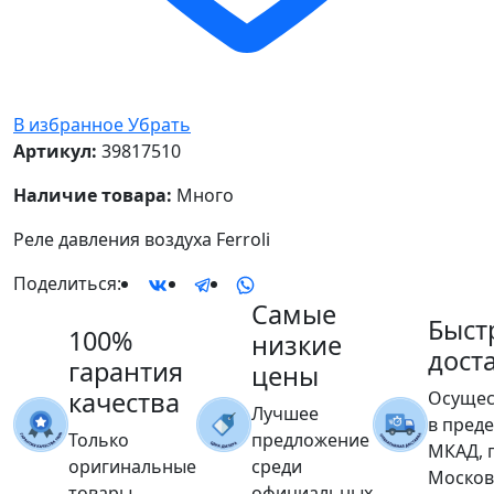
В избранное
Убрать
Артикул:
39817510
Наличие товара:
Много
Реле давления воздуха Ferroli
Поделиться:
Самые
Быст
100%
низкие
дост
гарантия
цены
качества
Осущес
Лучшее
в пред
Только
предложение
МКАД, 
оригинальные
среди
Москов
товары
официальных