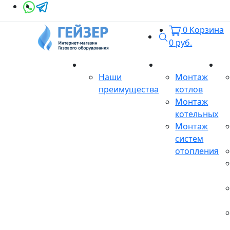
0
Корзина
Поиск
0
руб.
О магазине
Монтаж
Се
Наши
Монтаж
преимущества
котлов
Монтаж
котельных
Монтаж
систем
отопления
Продукция