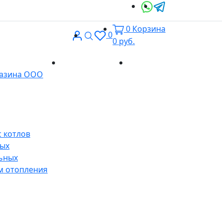
0
Корзина
Вход
Поиск
0
0
руб.
Доставка и
Контакты
газина ООО
оплата
 котлов
ных
ьных
м отопления