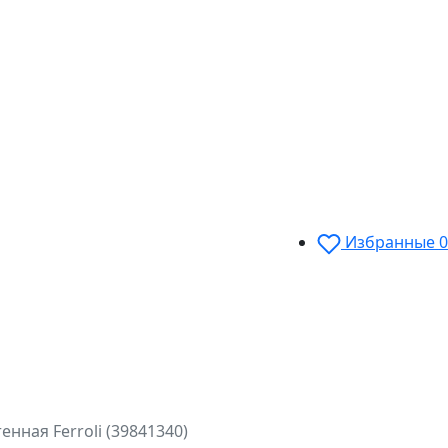
Избранные
0
нная Ferroli (39841340)