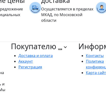
ие цены
доставка
предложение
Осуществляется в пределах
фициальных
МКАД, по Московской
области
Покупателю
Инфор
Доставка и оплата
Контакты
Аккаунт
Политика
Регистрация
конфиден
на
Карта сай
ь и
 Мы