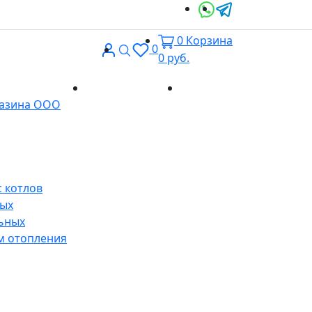
0
Корзина
Вход
Поиск
0
0
руб.
Доставка и
Контакты
газина ООО
оплата
 котлов
ных
ьных
м отопления