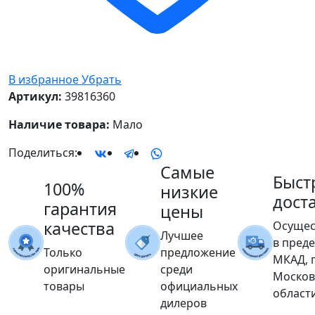
В избранное
Убрать
Артикул:
39816360
Наличие товара:
Мало
Поделиться:
Самые
Быст
100%
низкие
дост
гарантия
цены
качества
Осущес
Лучшее
в пред
Только
предложение
МКАД, 
оригинальные
среди
Москов
товары
официальных
област
дилеров