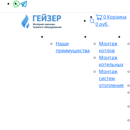
0
Корзина
Поиск
0
руб.
О магазине
Монтаж
Се
Наши
Монтаж
преимущества
котлов
Монтаж
котельных
Монтаж
систем
отопления
Продукция