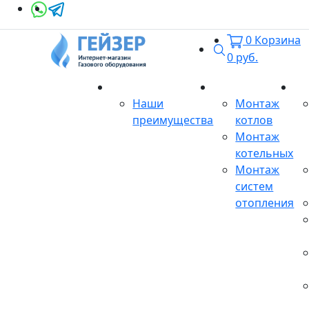
0
Корзина
Поиск
0
руб.
О магазине
Монтаж
Се
Наши
Монтаж
преимущества
котлов
Монтаж
котельных
Монтаж
систем
отопления
Продукция