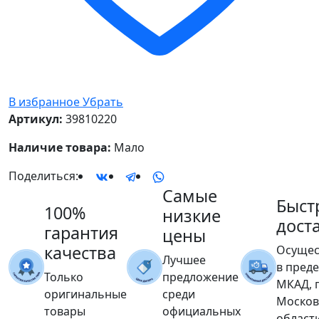
В избранное
Убрать
Артикул:
39810220
Наличие товара:
Мало
Поделиться:
Самые
Быст
100%
низкие
дост
гарантия
цены
качества
Осущес
Лучшее
в пред
Только
предложение
МКАД, 
оригинальные
среди
Москов
товары
официальных
област