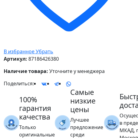
В избранное
Убрать
Артикул:
87186426380
Наличие товара:
Уточните у менеджера
Поделиться:
Самые
Быст
100%
низкие
дост
гарантия
цены
качества
Осущес
Лучшее
в пред
Только
предложение
МКАД, 
оригинальные
среди
Москов