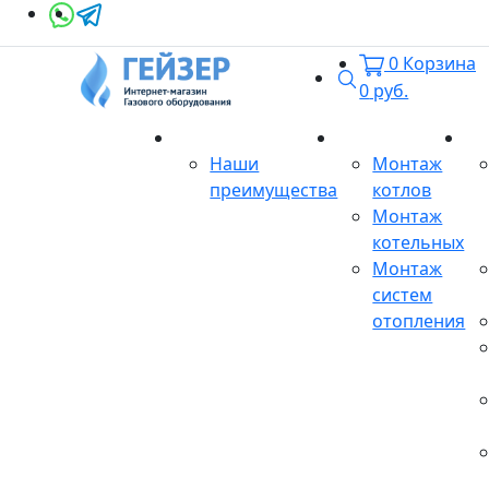
0
Корзина
Поиск
0
руб.
О магазине
Монтаж
Се
Наши
Монтаж
преимущества
котлов
Монтаж
котельных
Монтаж
систем
отопления
Продукция