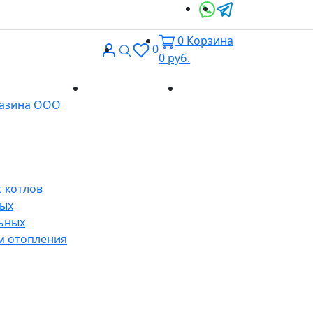
0
Корзина
Вход
Поиск
0
0
руб.
Доставка и
Контакты
газина ООО
оплата
 котлов
ных
ьных
м отопления