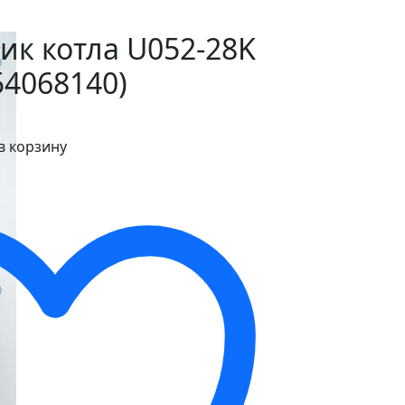
ик котла U052-28K
54068140)
в корзину