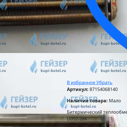
В избранное
Убрать
Артикул:
87154068140
Наличие товара:
Мало
Битермический теплообме
U052-28K