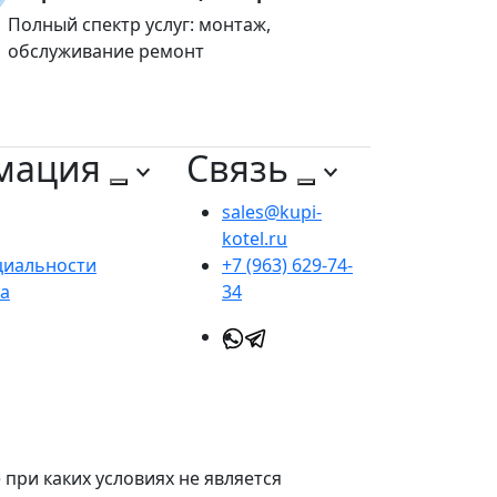
Полный спектр услуг: монтаж,
обслуживание ремонт
мация
Связь
sales@kupi-
kotel.ru
циальности
+7 (963) 629-74-
та
34
при каких условиях не является