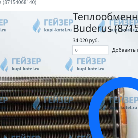
 (87154068140)
Теплообменн
Buderus (871
34 020 руб.
Добавить 