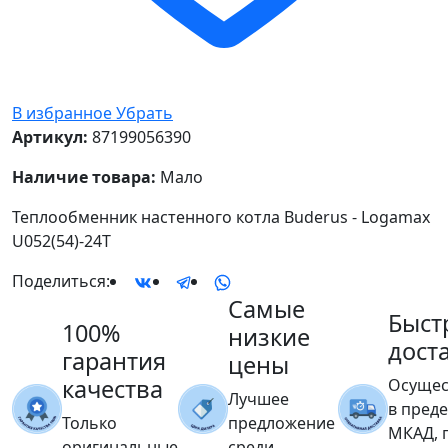
В избранное
Убрать
Артикул:
87199056390
Наличие товара:
Мало
Теплообменник настенного котла Buderus - Logamax
U052(54)-24T
Поделиться:
Самые
Быст
100%
низкие
дост
гарантия
цены
качества
Осущес
Лучшее
в пред
Только
предложение
МКАД, 
оригинальные
среди