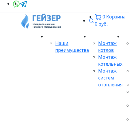
0
Корзина
Поиск
0
руб.
О магазине
Монтаж
Се
Наши
Монтаж
преимущества
котлов
Монтаж
котельных
Монтаж
систем
отопления
Продукция