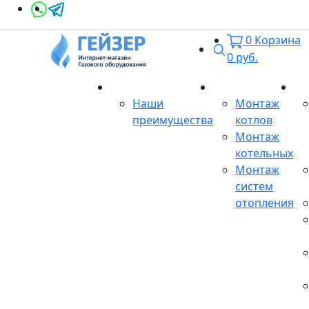
0
Корзина
Поиск
0
руб.
О магазине
Монтаж
Се
Наши
Монтаж
преимущества
котлов
Монтаж
котельных
Монтаж
систем
отопления
Продукция