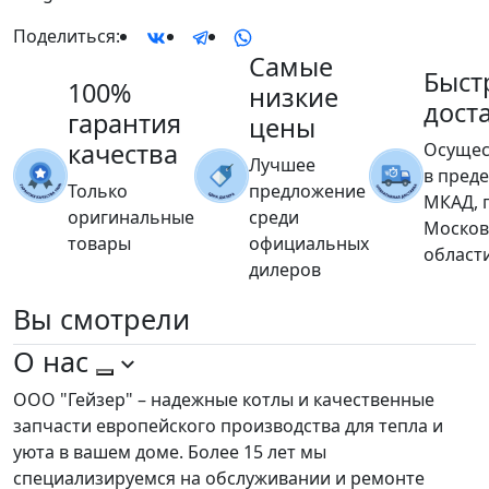
Поделиться:
Самые
Быст
100%
низкие
дост
гарантия
цены
качества
Осущес
Лучшее
в пред
Только
предложение
МКАД, 
оригинальные
среди
Москов
товары
официальных
област
дилеров
Вы
смотрели
О нас
ООО "Гейзер" – надежные котлы и качественные
запчасти европейского производства для тепла и
уюта в вашем доме. Более 15 лет мы
специализируемся на обслуживании и ремонте