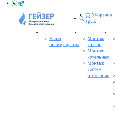
0
Корзина
Поиск
0
руб.
О магазине
Монтаж
Се
Наши
Монтаж
преимущества
котлов
Монтаж
котельных
Монтаж
систем
отопления
Продукция