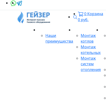
0
Корзина
Поиск
0
руб.
О магазине
Монтаж
Се
Наши
Монтаж
преимущества
котлов
Монтаж
котельных
Монтаж
систем
отопления
Продукция