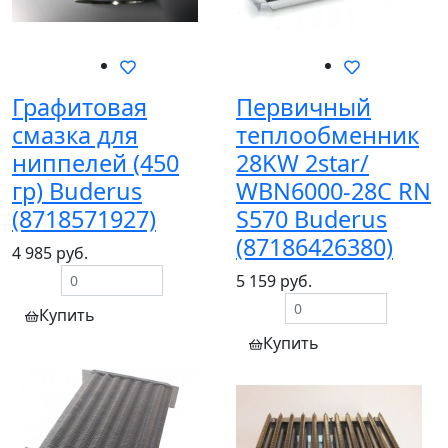
Графитовая
Первичный
смазка для
теплообменник
ниппелей (450
28KW 2star/
гр) Buderus
WBN6000-28C RN
(8718571927)
S570 Buderus
(87186426380)
4 985 руб.
5 159 руб.
Купить
Купить