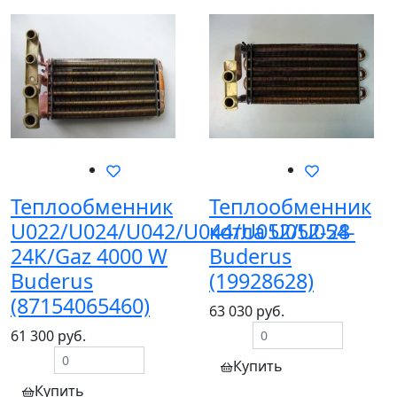
Теплообменник
Теплообменник
U022/U024/U042/U044/U052/U054-
котла U052-28
24K/Gaz 4000 W
Buderus
Buderus
(19928628)
(87154065460)
63 030 руб.
61 300 руб.
Купить
Купить