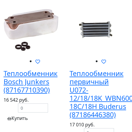
Теплообменник
Теплообменник
Bosch Junkers
первичный
(87167710390)
U072-
12/18/18K_WBN600
16 542 руб.
18C/18H Buderus
(87186446380)
Купить
17 010 руб.