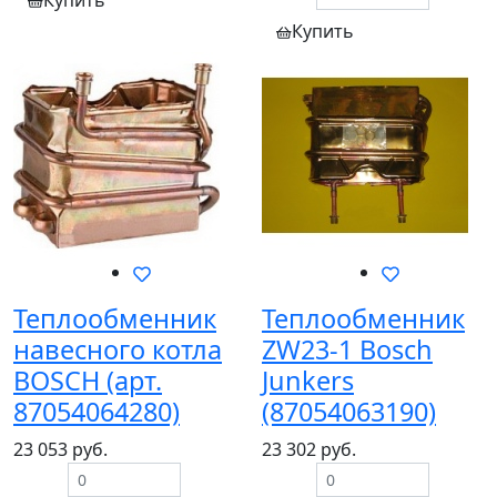
Купить
Купить
Теплообменник
Теплообменник
навесного котла
ZW23-1 Bosch
BOSСH (арт.
Junkers
87054064280)
(87054063190)
23 053 руб.
23 302 руб.