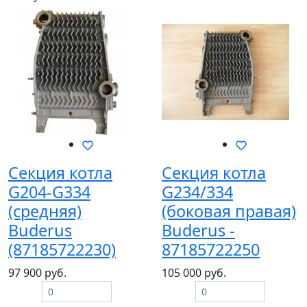
Секция котла
Секция котла
G204-G334
G234/334
(средняя)
(боковая правая)
Buderus
Buderus -
(87185722230)
87185722250
97 900 руб.
105 000 руб.