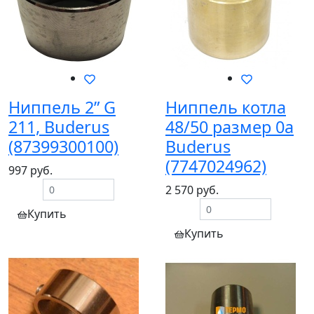
Ниппель 2” G
Ниппель котла
211, Buderus
48/50 размер 0а
(87399300100)
Buderus
(7747024962)
997 руб.
2 570 руб.
Купить
Купить